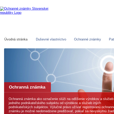
Úvodná stránka
Duševné vlastníctvo
Ochranné známky
Pat
Ochranná známka
Ochranná známka ako označenie slúži na odlíšenie výrobkov a služieb
jedného podnikateľského subjektu od výrobkov a služieb iných
podnikateľských subjektov. Výlučné právo užívať registrovanú ochrann
známku je možné neobmedzene predlžovať, pokiaľ sa nevyskytnú žia