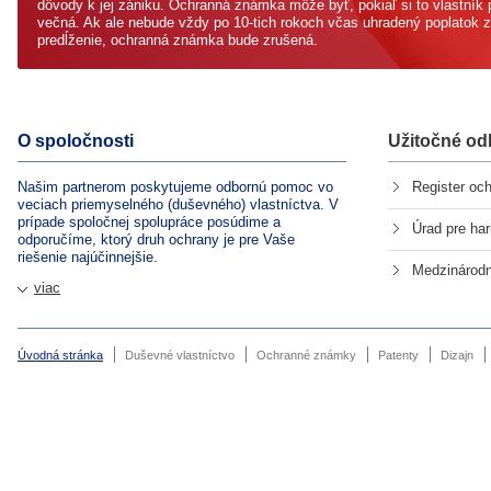
dôvody k jej zániku. Ochranná známka môže byť, pokiaľ si to vlastník p
večná. Ak ale nebude vždy po 10-tich rokoch včas uhradený poplatok 
predĺženie, ochranná známka bude zrušená.
O spoločnosti
Užitočné od
Našim partnerom poskytujeme odbornú pomoc vo
Register o
veciach priemyselného (duševného) vlastníctva. V
prípade spoločnej spolupráce posúdime a
Úrad pre ha
odporučíme, ktorý druh ochrany je pre Vaše
riešenie najúčinnejšie.
Medzinárod
viac
Úvodná stránka
Duševné vlastníctvo
Ochranné známky
Patenty
Dizajn